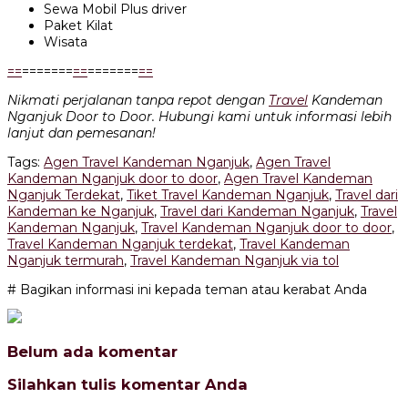
Sewa Mobil Plus driver
Paket Kilat
Wisata
=
=
=======
=
=
=======
=
=
Nikmati perjalanan tanpa repot dengan
Travel
Kandeman
Nganjuk Door to Door. Hubungi kami untuk informasi lebih
lanjut dan pemesanan!
Tags:
Agen Travel Kandeman Nganjuk
,
Agen Travel
Kandeman Nganjuk door to door
,
Agen Travel Kandeman
Nganjuk Terdekat
,
Tiket Travel Kandeman Nganjuk
,
Travel dari
Kandeman ke Nganjuk
,
Travel dari Kandeman Nganjuk
,
Travel
Kandeman Nganjuk
,
Travel Kandeman Nganjuk door to door
,
Travel Kandeman Nganjuk terdekat
,
Travel Kandeman
Nganjuk termurah
,
Travel Kandeman Nganjuk via tol
# Bagikan informasi ini kepada teman atau kerabat Anda
Belum ada komentar
Silahkan tulis komentar Anda