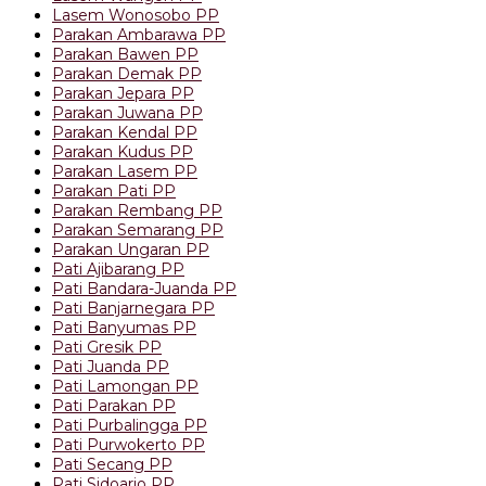
Lasem Wonosobo PP
Parakan Ambarawa PP
Parakan Bawen PP
Parakan Demak PP
Parakan Jepara PP
Parakan Juwana PP
Parakan Kendal PP
Parakan Kudus PP
Parakan Lasem PP
Parakan Pati PP
Parakan Rembang PP
Parakan Semarang PP
Parakan Ungaran PP
Pati Ajibarang PP
Pati Bandara-Juanda PP
Pati Banjarnegara PP
Pati Banyumas PP
Pati Gresik PP
Pati Juanda PP
Pati Lamongan PP
Pati Parakan PP
Pati Purbalingga PP
Pati Purwokerto PP
Pati Secang PP
Pati Sidoarjo PP