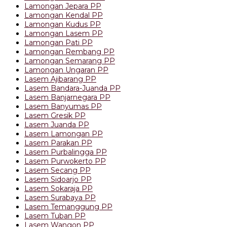
Lamongan Jepara PP
Lamongan Kendal PP
Lamongan Kudus PP
Lamongan Lasem PP
Lamongan Pati PP
Lamongan Rembang PP
Lamongan Semarang PP
Lamongan Ungaran PP
Lasem Ajibarang PP
Lasem Bandara-Juanda PP
Lasem Banjarnegara PP
Lasem Banyumas PP
Lasem Gresik PP
Lasem Juanda PP
Lasem Lamongan PP
Lasem Parakan PP
Lasem Purbalingga PP
Lasem Purwokerto PP
Lasem Secang PP
Lasem Sidoarjo PP
Lasem Sokaraja PP
Lasem Surabaya PP
Lasem Temanggung PP
Lasem Tuban PP
Lasem Wangon PP