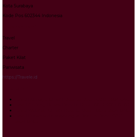
Kota Surabaya
Kode Pos 602344 Indonesia
Layanan Kami
Travel
Charter
Paket Kilat
Pariwisata
https://Travele.id
Info terkini
Travel Bumiayu Cimahi Door to Door : 0813-3604-0403
Travel Godong Bekasi Door to Door : 0813-3604-0403
Travel Welahan Cimahi Door to Door : 0813-3604-0403
Travel Purwokerto Majalengka Door to Door : 0813-
3604-0403
Arni Trans - Travel Charter & Paket Kilat