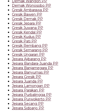
Demak Wangon PP
Demak Wonosobo PP
Gresik Ambarawa PP
Gresik Bawen PP
Gresik Demak PP
Gresik Jepara PP
Gresik Juwana PP
Gresik Kendal PP
Gresik Kudus PP
Gresik Pati PP
Gresik Rembang PP
Gresik Semarang PP
Gresik Ungaran PP
Jepara Ajibarang PP
Jepara Bandara-Juanda PP
Jepara Banjarnegara PP
Jepara Banyumas PP
Jepara Gresik PP
Jepara Juanda PP
Jepara Lamongan PP
Jepara Parakan PP
Jepara Purbalingga PP
Jepara Purwokerto PP
Jepara Secang PP
Jepara Sidoarjo PP