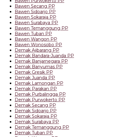
Bawen Purwokerto PP
Bawen Secang PP
Bawen Sidoarjo PP
Bawen Sokaraja PP
Bawen Surabaya PP
Bawen Temanggung PP
Bawen Tuban PP
Bawen Wangon PP
Bawen Wonosobo PP
Demak Ajibarang PP
Demak Bandara-Juanda PP
Demak Banjarnegara PP
Demak Banyumas PP
Demak Gresik PP
Demak Juanda PP
Demak Lamongan PP
Demak Parakan PP
Demak Purbalingga PP
Demak Purwokerto PP
Demak Secang PP
Demak Sidoarjo PP
Demak Sokaraja PP
Demak Surabaya PP
Demak Temanggung PP
Demak Tuban PP