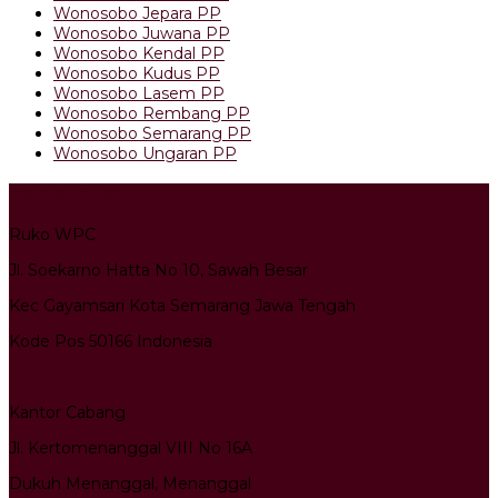
Wonosobo Jepara PP
Wonosobo Juwana PP
Wonosobo Kendal PP
Wonosobo Kudus PP
Wonosobo Lasem PP
Wonosobo Rembang PP
Wonosobo Semarang PP
Wonosobo Ungaran PP
Kantor Pusat
Ruko WPC
Jl. Soekarno Hatta No 10, Sawah Besar
Kec Gayamsari Kota Semarang Jawa Tengah
Kode Pos 50166 Indonesia
Kantor Cabang
Jl. Kertomenanggal VIII No 16A
Dukuh Menanggal, Menanggal