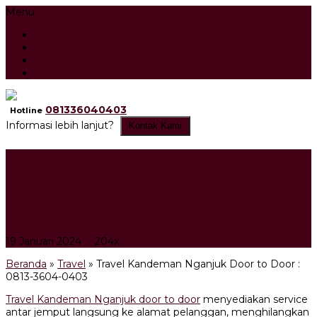
Menu
Beranda
Artikel
Testimonial
Tour Search Result
081336040403
Hotline
Informasi lebih lanjut?
Kontak Kami
Travel Kandeman Nganjuk
Door to Door : 0813-3604-
0403
19 Januari 2024
204x
Travel
Beranda
»
Travel
»
Travel Kandeman Nganjuk Door to Door :
0813-3604-0403
Travel Kandeman Nganjuk door to door
menyediakan service
antar jemput langsung ke alamat pelanggan, menghilangkan