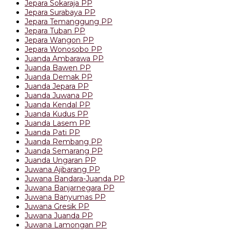
Jepara Sokaraja PP
Jepara Surabaya PP
Jepara Temanggung PP
Jepara Tuban PP
Jepara Wangon PP
Jepara Wonosobo PP
Juanda Ambarawa PP
Juanda Bawen PP
Juanda Demak PP
Juanda Jepara PP
Juanda Juwana PP
Juanda Kendal PP
Juanda Kudus PP
Juanda Lasem PP
Juanda Pati PP
Juanda Rembang PP
Juanda Semarang PP
Juanda Ungaran PP
Juwana Ajibarang PP
Juwana Bandara-Juanda PP
Juwana Banjarnegara PP
Juwana Banyumas PP
Juwana Gresik PP
Juwana Juanda PP
Juwana Lamongan PP