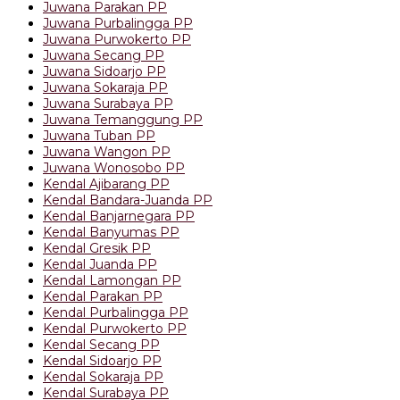
Juwana Parakan PP
Juwana Purbalingga PP
Juwana Purwokerto PP
Juwana Secang PP
Juwana Sidoarjo PP
Juwana Sokaraja PP
Juwana Surabaya PP
Juwana Temanggung PP
Juwana Tuban PP
Juwana Wangon PP
Juwana Wonosobo PP
Kendal Ajibarang PP
Kendal Bandara-Juanda PP
Kendal Banjarnegara PP
Kendal Banyumas PP
Kendal Gresik PP
Kendal Juanda PP
Kendal Lamongan PP
Kendal Parakan PP
Kendal Purbalingga PP
Kendal Purwokerto PP
Kendal Secang PP
Kendal Sidoarjo PP
Kendal Sokaraja PP
Kendal Surabaya PP